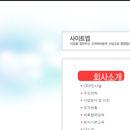
CEO인사말
주요연혁
사업분야 및 비전
조직현황
제휴협력업체
본사기본교육
CI소개