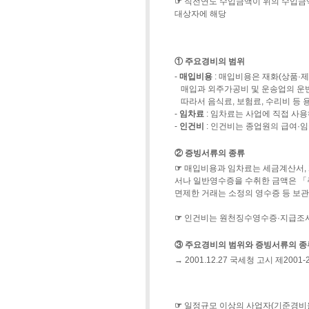
☞
직전연도 수입금액이 위의 수입금
대상자에 해당
① 주요경비의 범위
-
매입비용
: 매입비용은 재화(상품·제
매입과 외주가공비 및 운송업의 운
따라서 음식료, 보험료, 수리비 등
-
임차료
: 임차료는 사업에 직접 사
-
인건비
: 인건비는 종업원의 급여·
② 증빙서류의 종류
☞
매입비용과 임차료는 세금계산서,
서나 일반영수증을 수취한 금액은 
면제한 거래는 소정의 영수증 등 보관
☞
인건비는 원천징수영수증·지급조서
③ 주요경비의 범위와 증빙서류의 종
→ 2001.12.27 국세청 고시 제2001-
☞
일정규모 이상의 사업자(기준경비