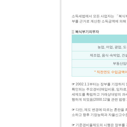
소득세법에서 모든 사업자는 「복식
부를 근거로 계산한 소득금액에 의해
▒
복식부기의무자
농업, 어업, 광업, 
제조업, 음식·숙박업, 건설
부동산임
* 직전연도 수입금액
☞
2002.1.1부터는 장부를 기장하
확인되는 주요경비(매입비용, 임차료
세제도를 확립하고 거래상대방의 과세
행하게 되었음(2000.12월 관련 법령 
☞
다만, 제도 변경에 따르는 혼란을
소하고 향후 기장능력과 자율신고수
☞
기준경비율제도의 시행은 장부를 