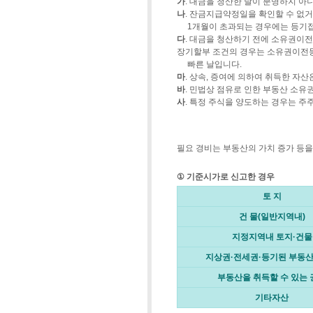
가
. 대금을 청산한 날이 분명하지 
나
. 잔금지급약정일을 확인할 수 
1개월이 초과되는 경우에는 등기접
다
. 대금을 청산하기 전에 소유권이
장기할부 조건의 경우는 소유권이전등기
빠른 날입니다.
마
. 상속, 증여에 의하여 취득한 자
바
. 민법상 점유로 인한 부동산 소유
사
. 특정 주식을 양도하는 경우는 주
필요 경비는 부동산의 가치 증가 등을
①
기준시가로 신고한 경우
토 지
건 물(일반지역내)
지정지역내 토지·건물
지상권·전세권·등기된 부동
부동산을 취득할 수 있는 
기타자산