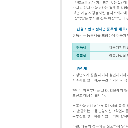
- 양도소득세가 과세되지 않는 1세대
가지고 있다가 양도하는 경우를 말합
- 8년 이상 자경농지란 농지소재지에
- 상속받은 농지일 경우 피상속인이 
집을 사면 지방세인 등록세 ·취득
취득세는 농특세를 포함하여 취득가액의
취득세
취득가액의 
등록세
취득가액의 
증여세
미성년자가 집을 사거나 성년자이더라
처조사를 받으며,부부간의 거래나 직
’99.7.1이후부터는 교환, 법인에의
도신고 대상이 됩니다.
부동산양도신고란 부동산매매 등을 하
이 발급하는 부동산양도신고확인서를
부동산을 양도하는 사람이 해야 합니
다만, 다음의 경우에는 신고하지 않아