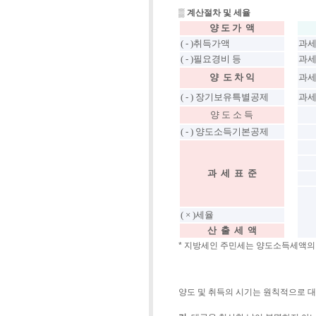
▒
계산절차 및 세율
양 도 가 액
( - )취득가액
과세
( - )필요경비 등
과세
양 도 차 익
과세
( - ) 장기보유특별공제
과세
양 도 소 득
( - ) 양도소득기본공제
과 세 표 준
( × )세율
산 출 세 액
* 지방세인 주민세는 양도소득세액의 
양도 및 취득의 시기는 원칙적으로 대