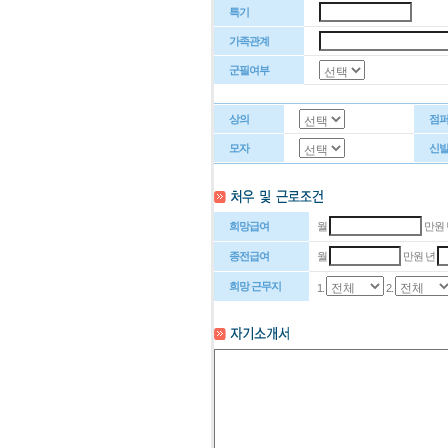
특기
가족관계
군필여부
상의
점
모자
신
희망급여
월
만원
종전급여
월
만원 년
희망 근무지
1.
2.