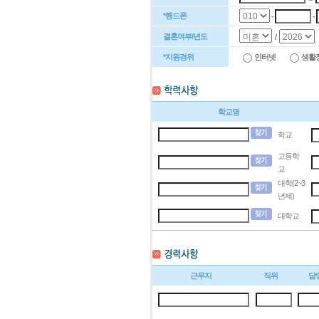
*핸드폰
-
-
결혼여부/년도
/
*지원경위
인터넷
생활
학교명
학교
고등학
교
대학(2~3
년제)
대학교
근무지
직위
담