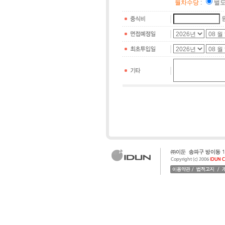
월차수당
:
벌